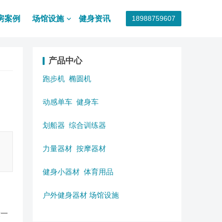
房案例
场馆设施
健身资讯
18988759607
产品中心
跑步机
椭圆机
动感单车
健身车
划船器
综合训练器
力量器材
按摩器材
健身小器材
体育用品
户外健身器材
场馆设施
设一