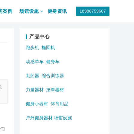
房案例
场馆设施
健身资讯
18988759607
产品中心
跑步机
椭圆机
动感单车
健身车
划船器
综合训练器
跑
力量器材
按摩器材
健身小器材
体育用品
户外健身器材
场馆设施
我们