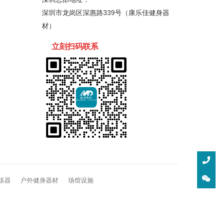
深圳市龙岗区深惠路339号（康乐佳健身器
材）
立刻扫码
联
系
练器
户外健身器材
场馆设施