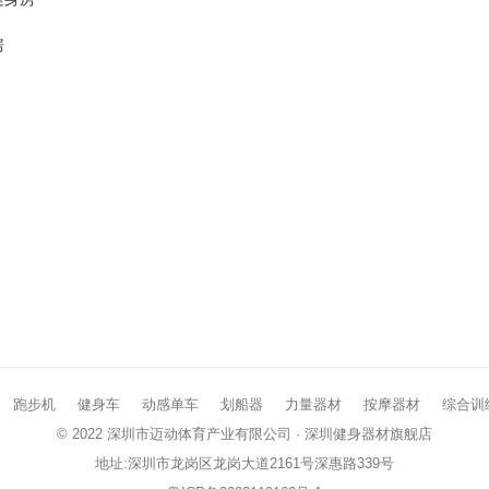
房
跑步机
健身车
动感单车
划船器
力量器材
按摩器材
综合训
© 2022 深圳市迈动体育产业有限公司 ·
深圳健身器材
旗舰店
地址:深圳市龙岗区龙岗大道2161号深惠路339号