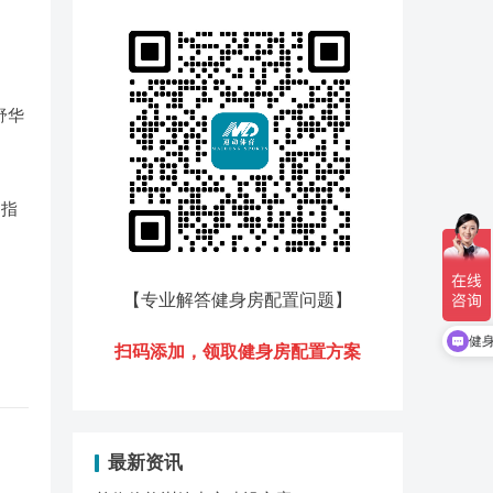
舒华
用指
【专业解答健身房配置问题
】
健
扫码添加，领
取健身房配置方案
最新资讯