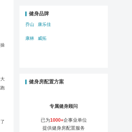
健身品牌
乔山
康乐佳
康林
威拓
于操
D大
健身房配置方案
如跑
专属健身顾问
已为
1000+
企事业单位
入了
提供健身房配置服务