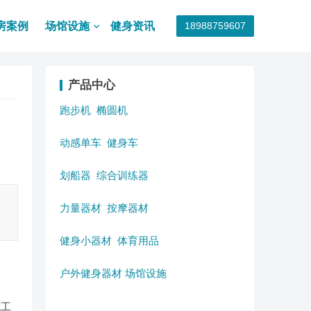
房案例
场馆设施
健身资讯
18988759607
产品中心
跑步机
椭圆机
动感单车
健身车
划船器
综合训练器
力量器材
按摩器材
健身小器材
体育用品
户外健身器材
场馆设施
施工