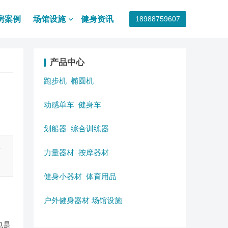
房案例
场馆设施
健身资讯
18988759607
产品中心
跑步机
椭圆机
动感单车
健身车
划船器
综合训练器
要
力量器材
按摩器材
健身小器材
体育用品
户外健身器材
场馆设施
也是