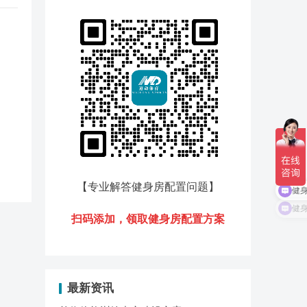
【专业解答健身房配置问题
】
健
健
扫码添加，领
取健身房配置方案
最新资讯