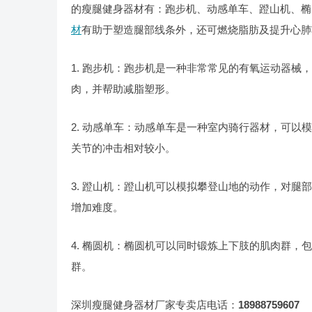
的瘦腿健身器材有：跑步机、动感单车、蹬山机、椭
材
有助于塑造腿部线条外，还可燃烧脂肪及提升心肺
1. 跑步机：跑步机是一种非常常见的有氧运动器
肉，并帮助减脂塑形。
2. 动感单车：动感单车是一种室内骑行器材，可
关节的冲击相对较小。
3. 蹬山机：蹬山机可以模拟攀登山地的动作，对
增加难度。
4. 椭圆机：椭圆机可以同时锻炼上下肢的肌肉群
群。
深圳瘦腿健身器材厂家专卖店电话：
18988759607