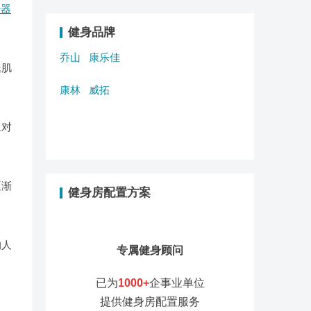
房器
健身品牌
乔山
康乐佳
腿肌
康林
威拓
且对
逐渐
健身房配置方案
的人
专属健身顾问
已为
1000+
企事业单位
提供健身房配置服务