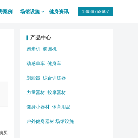
房案例
场馆设施
健身资讯
18988759607
产品中心
跑步机
椭圆机
动感单车
健身车
划船器
综合训练器
惠
力量器材
按摩器材
健身小器材
体育用品
户外健身器材
场馆设施
购买