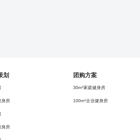
策划
团购方案
房
30m²家庭健身房
健身房
100m²企业健身房
房
健身房