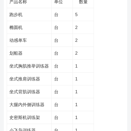
产品名称
单位
数量
跑步机
台
5
椭圆机
台
2
动感单车
台
2
划船器
台
2
坐式胸肌推举训练器
台
1
坐式推肩训练器
台
1
坐式背肌训练器
台
1
大腿内外侧训练器
台
1
史密斯机训练架
台
1
小飞鸟训练器
台
1