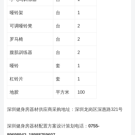
哑铃架
台
1
可调哑铃凳
台
2
罗马椅
台
2
腹肌训练器
台
2
哑铃
套
1
杠铃片
套
1
地胶
平方米
100
深圳健身房器材供应商采购地址：深圳龙岗区深惠路321号
深圳健身房器材配置方案设计策划电话：
0755-
89698942
18988759607