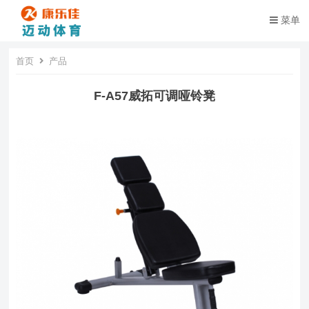
菜单
首页
产品
F-A57威拓可调哑铃凳