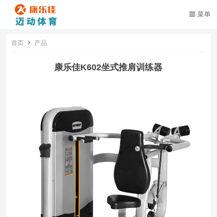
菜单
首页
产品
康乐佳K602坐式推肩训练器