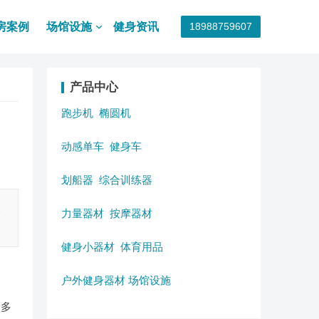
房案例
场馆设施
健身资讯
18988759607
产品中心
跑步机
椭圆机
动感单车
健身车
划船器
综合训练器
天
力量器材
按摩器材
健身小器材
体育用品
户外健身器材
场馆设施
众多