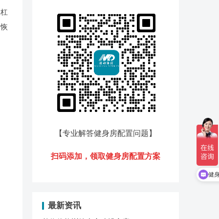
和杠
慢恢
【专业解答健身房配置问题
】
扫码添加，领
取健身房配置方案
健
最新资讯