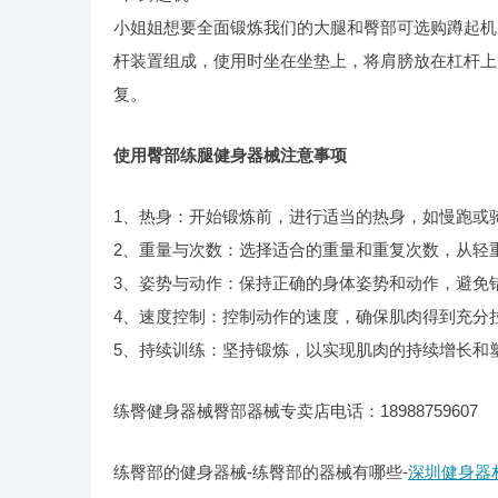
小姐姐想要全面锻炼我们的大腿和臀部可选购蹲起机
杆装置组成，使用时坐在坐垫上，将肩膀放在杠杆上
复。
使用臀部练腿健身器械注意事项
1、热身：开始锻炼前，进行适当的热身，如慢跑或
2、重量与次数：选择适合的重量和重复次数，从轻
3、姿势与动作：保持正确的身体姿势和动作，避免
4、速度控制：控制动作的速度，确保肌肉得到充分
5、持续训练：坚持锻炼，以实现肌肉的持续增长和
练臀健身器械臀部器械专卖店电话：18988759607
练臀部的健身器械-练臀部的器械有哪些-
深圳健身器