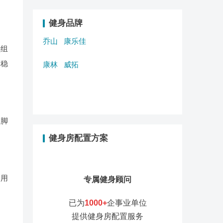
健身品牌
乔山
康乐佳
垫组
体稳
康林
威拓
，脚
健身房配置方案
使用
专属健身顾问
已为
1000+
企事业单位
提供健身房配置服务