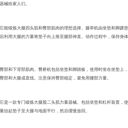
器械给家人们。
它能锻炼大腿四头肌和臀部肌肉的理想选择。腿举机由坐垫和脚踝
后利用大腿的力量将垫子向上推至腿部伸直。动作过程中，保持身
臀部和下背部肌肉。臀桥机包括坐垫和脚踏板，使用时坐在坐垫上
臀部和大腿成直线。注意保持臀部稳定，避免用腰部力量。
它是一款专门锻炼大腿股二头肌力量器械。包括坐垫和杠杆装置，
量抬起垫子至大腿与地面平行，然后缓慢放回。