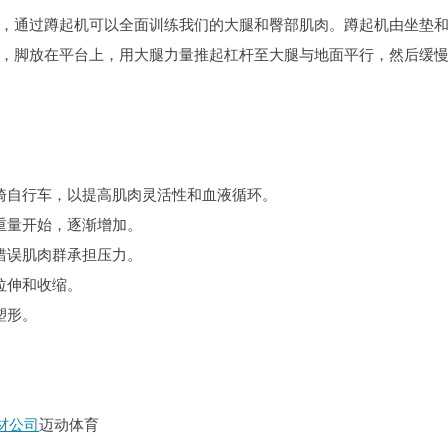
，通过蹲起机可以全面训练我们的大腿和臀部肌肉。蹲起机由坐垫
，脚放在平台上，用大腿力量推起杠杆至大腿与地面平行，然后缓
骑自行车，以提高肌肉灵活性和血液循环。
重量开始，逐渐增加。
错误肌肉群承担压力。
拉伸和收缩。
塑形。
材公司
迈动体育